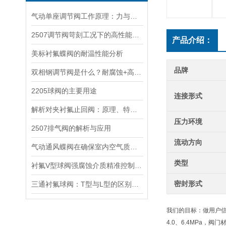
气动单座调节阀工作原理：力与流量的精准对话
2507调节阀苛刻工况下的高性能控制解决方案
产品介绍：
美标衬氟蝶阀的耐温性能分析
品牌
双相钢调节阀是什么？耐腐蚀+高强度，石化海工为什么非它不可？
2205球阀的主要用途
连接形式
解析对夹衬氟止回阀：原理、特点与应用
压力环境
2507排气阀的解析与应用
流动方向
气动通风蝶阀在确保室内空气质量和环境舒适度方面发挥着关键作用
类型
衬氟V型球阀强腐蚀介质精准控制的“利器”
密封形式
三通衬氟球阀：T型与L型的区别与应用
我们的目标：做用户
4.0、6.4MPa，阀门