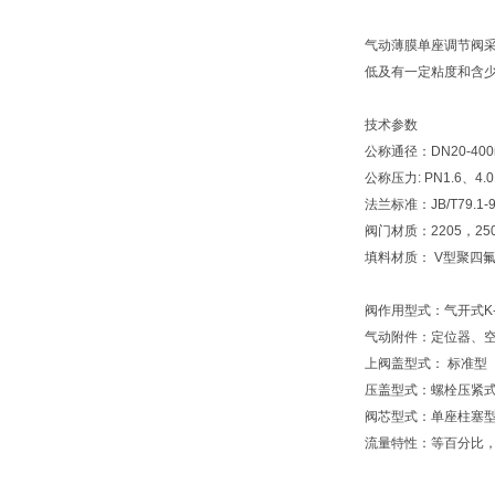
气动薄膜单座调节阀采
低及有一定粘度和含
技术参数
公称通径：DN20-40
公称压力: PN1.6、4.
法兰标准：JB/T79.1-9
阀门材质：2205，250
填料材质： V型聚四
阀作用型式：气开式K
气动附件：定位器、
上阀盖型式： 标准型（-
压盖型式：螺栓压紧
阀芯型式：单座柱塞
流量特性：等百分比