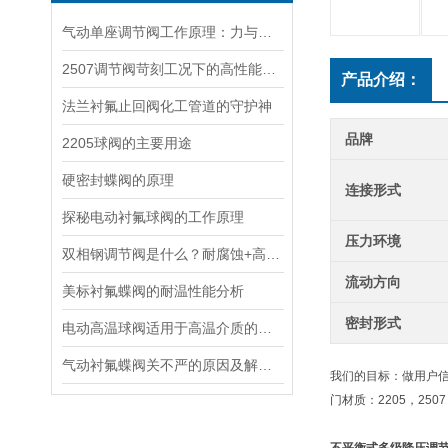
气动单座调节阀工作原理：力与流量的精准对话
2507调节阀苛刻工况下的高性能控制解决方案
产品介绍：
法兰衬氟止回阀化工管道的守护神
品牌
2205球阀的主要用途
硬密封蝶阀的原理
连接形式
探秘电动衬氟球阀的工作原理
压力环境
双相钢调节阀是什么？耐腐蚀+高强度，石化海工为什么非它不可？
流动方向
美标衬氟蝶阀的耐温性能分析
密封形式
电动高温球阀适用于高温介质的管道控制
气动衬氟蝶阀关不严的原因及解决方法
我们的目标：做用户
门材质：2205，2507