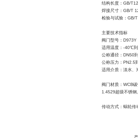
结构长度：GB/T122
焊接尺寸：GB/T 1
检验与试验：GB/T139
主要技术指标
阀门型号：D973Y，
适用温度：-40℃到
公称通径：DN50到
公称压力：PN2.5到P
适用介质：淡水、
阀门材质：WCB碳钢
1.4529超级不锈钢
传动方式：蜗轮传