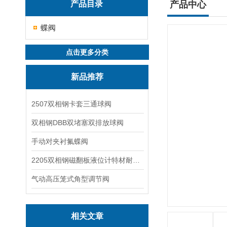
产品目录
产品中心
蝶阀
点击更多分类
新品推荐
2507双相钢卡套三通球阀
双相钢DBB双堵塞双排放球阀
手动对夹衬氟蝶阀
2205双相钢磁翻板液位计特材耐腐蚀阀门
气动高压笼式角型调节阀
相关文章