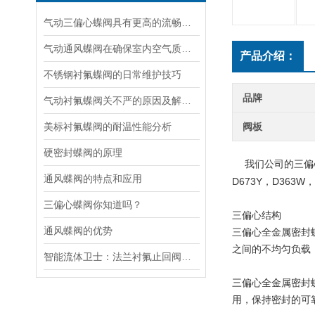
气动三偏心蝶阀具有更高的流畅性和耐用性
气动通风蝶阀在确保室内空气质量和环境舒适度方面发挥着关键作用
产品介绍：
不锈钢衬氟蝶阀的日常维护技巧
品牌
气动衬氟蝶阀关不严的原因及解决方法
美标衬氟蝶阀的耐温性能分析
阀板
硬密封蝶阀的原理
我们公司的三偏
通风蝶阀的特点和应用
D673Y，D363W，
三偏心蝶阀你知道吗？
三偏心结构
通风蝶阀的优势
三偏心全金属密封
之间的不均匀负载
智能流体卫士：法兰衬氟止回阀的逆向阻断科技解码
三偏心全金属密封
用，保持密封的可