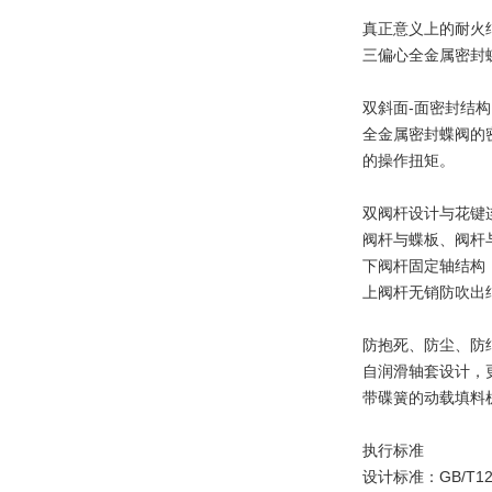
真正意义上的耐火
三偏心全金属密封
双斜面-面密封结构
全金属密封蝶阀的
的操作扭矩。
双阀杆设计与花键
阀杆与蝶板、阀杆
下阀杆固定轴结构
上阀杆无销防吹出
防抱死、防尘、防
自润滑轴套设计，
带碟簧的动载填料
执行标准
设计标准：GB/T1223