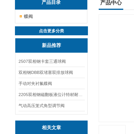
产品目录
产品中心
蝶阀
点击更多分类
新品推荐
2507双相钢卡套三通球阀
双相钢DBB双堵塞双排放球阀
手动对夹衬氟蝶阀
2205双相钢磁翻板液位计特材耐腐蚀阀门
气动高压笼式角型调节阀
相关文章