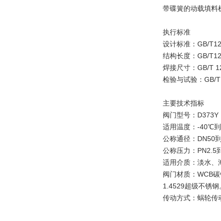
带碟簧的动载填料
执行标准
设计标准：GB/T1223
结构长度：GB/T122
焊接尺寸：GB/T 1
检验与试验：GB/T139
主要技术指标
阀门型号：D373Y，
适用温度：-40℃到
公称通径：DN50到
公称压力：PN2.5到P
适用介质：淡水、
阀门材质：WCB碳钢
1.4529超级不锈钢
传动方式：蜗轮传