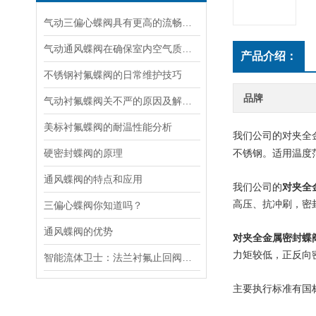
气动三偏心蝶阀具有更高的流畅性和耐用性
气动通风蝶阀在确保室内空气质量和环境舒适度方面发挥着关键作用
产品介绍：
不锈钢衬氟蝶阀的日常维护技巧
品牌
气动衬氟蝶阀关不严的原因及解决方法
美标衬氟蝶阀的耐温性能分析
我们公司的对夹全
硬密封蝶阀的原理
不锈钢。适用温度范围
通风蝶阀的特点和应用
我们公司的
对夹全
高压、抗冲刷，密
三偏心蝶阀你知道吗？
通风蝶阀的优势
对夹全金属密封蝶
力矩较低，正反向
智能流体卫士：法兰衬氟止回阀的逆向阻断科技解码
主要执行标准有国