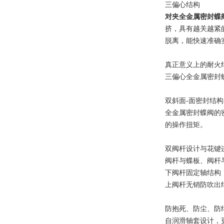
三偏心结构
对夹全金属密封蝶
挤，具有越关越紧
脱离，能快速准确
真正意义上的耐火
三偏心全金属密封
双斜面-面密封结构
全金属密封蝶阀的
的操作扭矩。
双阀杆设计与花键
阀杆与蝶板、阀杆
下阀杆固定轴结构
上阀杆无销防吹出
防抱死、防尘、防
自润滑轴套设计，