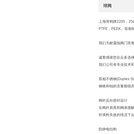
球阀
上海誉鹤牌2205，25
PTFE，PEEK。
我们为耐腐蚀阀门而
诚挚感谢您在众多选
我们公司有专业技术
双相不锈钢(Duple
钢铬和钼的含量都很
阀杆反向密封设计
在阀杆肩座和阀体接
杆填料失效的情况下
防静电结构