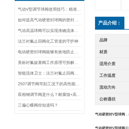
气动V型调节球阀使用技巧：精准调控与长效运行指南
如何提高气动硬密封球阀的密封效果？
产品介绍：
气动高温球阀可以实现准确流体控制
品牌
法兰衬氟止回阀化工管道的守护神
电动硬密封球阀能够有效地防止介质泄漏和污染环境
材质
美标衬氟旋塞阀工作原理可拆解为三大技术模块
适用介质
智能流体卫士：法兰衬氟止回阀的逆向阻断科技解码
工作温度
2507调节阀苛刻工况下的高性能控制解决方案
流动方向
双相钢调节阀是什么？耐腐蚀+高强度，石化海工为什么非它不可？
公称通径
三偏心蝶阀你知道吗？
气动硬密封V型球阀
，
气动硬密封V型球阀
是