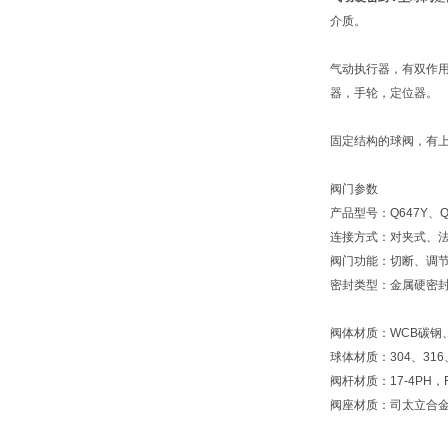
介质。
气动执行器，有双作
器，手轮，定位器。
固定结构的球阀，有
阀门参数
产品型号：Q647Y、Q
连接方式：对夹式、
阀门功能：切断、调
密封类型：金属硬密
阀体材质：WCB碳钢、30
球体材质：304、316、3
阀杆材质：17-4PH，F3
阀座材质：司太立合