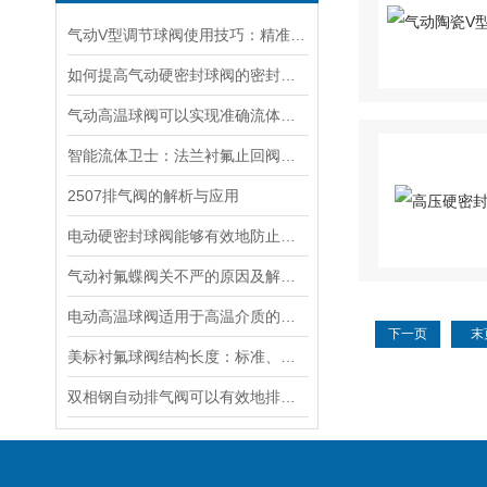
气动V型调节球阀使用技巧：精准调控与长效运行指南
如何提高气动硬密封球阀的密封效果？
气动高温球阀可以实现准确流体控制
智能流体卫士：法兰衬氟止回阀的逆向阻断科技解码
2507排气阀的解析与应用
电动硬密封球阀能够有效地防止介质泄漏和污染环境
气动衬氟蝶阀关不严的原因及解决方法
电动高温球阀适用于高温介质的管道控制
下一页
末
美标衬氟球阀结构长度：标准、应用与工程适配
双相钢自动排气阀可以有效地排除系统中的气体