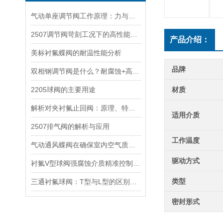
气动单座调节阀工作原理：力与流量的精准对话
2507调节阀苛刻工况下的高性能控制解决方案
产品介绍：
美标衬氟蝶阀的耐温性能分析
品牌
双相钢调节阀是什么？耐腐蚀+高强度，石化海工为什么非它不可？
2205球阀的主要用途
材质
解析对夹衬氟止回阀：原理、特点与应用
适用介质
2507排气阀的解析与应用
工作温度
气动通风蝶阀在确保室内空气质量和环境舒适度方面发挥着关键作用
驱动方式
衬氟V型球阀强腐蚀介质精准控制的“利器”
类型
三通衬氟球阀：T型与L型的区别与应用
密封形式