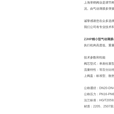
上海誉鹤阀业是调节
况。由气动薄膜多弹簧执行
诚挚感谢您在众多选
我们公司有专业技术
ZJHP精小型气动薄
执行机构高度低、重
技术参数和性能
阀芯型式：单座柱塞
流量特性：等百分比
上阀盖：标准型、散
公称通径：DN20-DN
公称压力：PN16-PN6
法兰标准：HG/T20592、
材质：2205、2507双