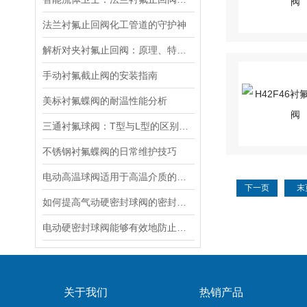
法兰衬氟止回阀化工管道的守护神
解析对夹衬氟止回阀：原理、特点与应用
手动衬氟截止阀的安装指南
美标衬氟蝶阀的耐温性能分析
三通衬氟球阀：T型与L型的区别与应用
不锈钢衬氟蝶阀的日常维护技巧
电动高温球阀适用于高温介质的管道控制
下一页
末
如何提高气动硬密封球阀的密封效果？
电动硬密封球阀能够有效地防止介质泄漏和污染环境
关于我们
热销产品