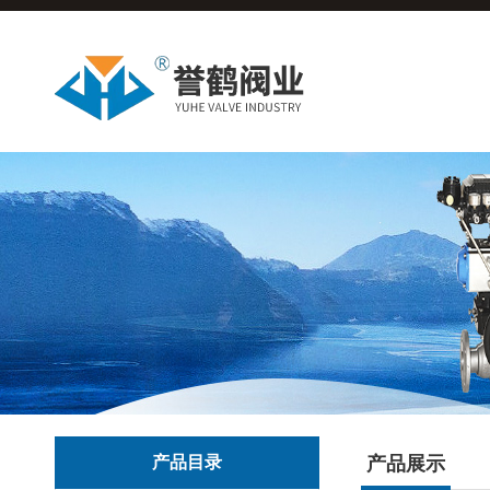
产品目录
产品展示