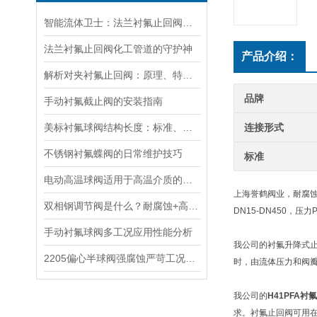
智能流体卫士：法兰衬氟止回阀的逆向阻断科技解码
法兰衬氟止回阀化工管道的守护神
产品介绍：
解析对夹衬氟止回阀：原理、特点与应用
品牌
手动衬氟截止阀的安装指南
美标衬氟球阀结构长度：标准、应用与工程适配
连接形式
不锈钢衬氟蝶阀的日常维护技巧
标准
电动高温球阀适用于高温介质的管道控制
上海誉鹤阀业，耐腐
双相钢调节阀是什么？耐腐蚀+高强度，石化海工为什么非它不可？
DN15-DN450，
手动衬氟球阀多工况应用性能分析
我公司的衬氟升降式
2205偏心半球阀强腐蚀严苛工况的“硬核”防线
时，由流体压力和阀
我公司的
H41PFA
求。衬氟止回阀可用