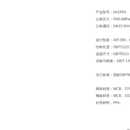
产品型号：H41PFA，
公称压力：PN0.6MPa
公称通径：DN15-DN
设计制造：API 599，H
结构长度：GB/T12221
连接尺寸：GB/T9113，
试验与检验：GB/T 139
法兰标准：国标GB/T911
阀体材质：WCB，CF8
阀板材质：WCB，SS3
衬里材料：PFA。