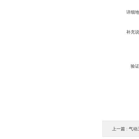
详细
补充
验
上一篇 :
气动