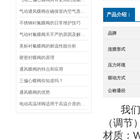
气动通风蝶阀在确保室内空气质量和环境舒适度方面发挥着关键作用
产品介绍：
不锈钢衬氟蝶阀的日常维护技巧
品牌
气动衬氟蝶阀关不严的原因及解决方法
美标衬氟蝶阀的耐温性能分析
连接形式
硬密封蝶阀的原理
压力环境
通风蝶阀的特点和应用
驱动方式
三偏心蝶阀你知道吗？
公称通径
通风蝶阀的优势
电动高温球阀适用于高温介质的管道控制
我
（调节）
材质：WC