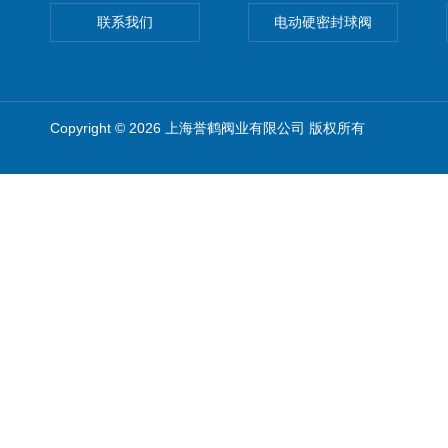
联系我们
电动硬密封球阀
Copyright © 2026 上海誉鹤阀业有限公司 版权所有