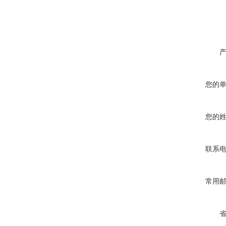
您的
您的
联系
常用