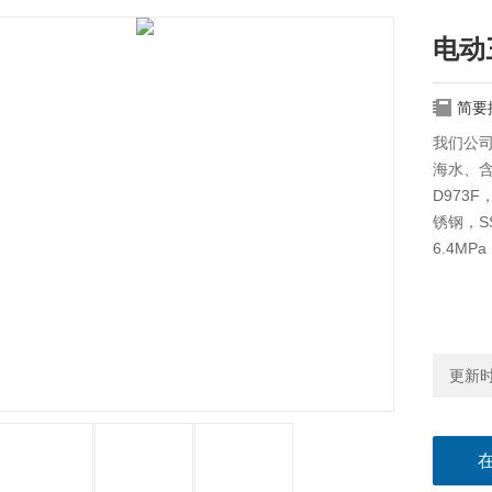
电动
简要
我们公
海水、含
D973F
锈钢，SS
6.4MP
更新时间