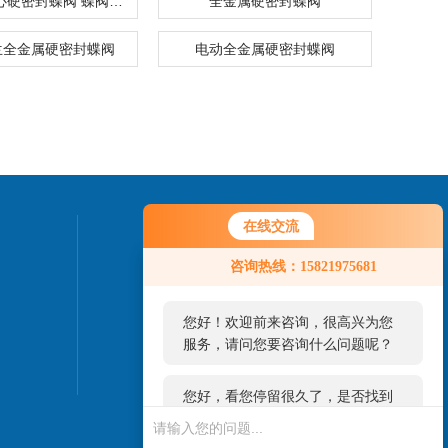
气动三偏心硬密封蝶阀 蝶阀生产
全金属硬密封蝶阀
兰全金属硬密封蝶阀
电动全金属硬密封蝶阀
在线交流
联系我们
您好！欢迎前来咨询，很高兴为您
咨询热线：15821975681
服务，请问您要咨询什么问题呢？
咨询热线：
021-51863699
您好，看您停留很久了，是否找到
了需求产品，您可以直接在线与我
联系！