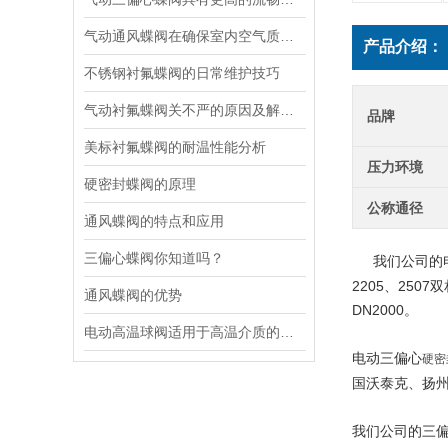
气动通风蝶阀在确保室内空气质量和环境舒适度方面发挥着关键作用
产品介绍：
不锈钢衬氟蝶阀的日常维护技巧
气动衬氟蝶阀关不严的原因及解决方法
品牌
美标衬氟蝶阀的耐温性能分析
压力环境
硬密封蝶阀的原理
公称通径
通风蝶阀的特点和应用
三偏心蝶阀你知道吗？
我们公司的
2205、2507
通风蝶阀的优势
DN2000。
电动高温球阀适用于高温介质的管道控制
电动三偏心
硬密
国沃泰克、扬
我们公司的三