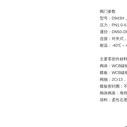
阀门参数
型号：D943H，
压力：PN1.0-6
通径：DN50-D
连接：对夹式
耐温：-40℃～+
主要零部件材
阀体：WCB碳钢，
蝶板：WCB碳钢，
阀轴：2Cr13，
蝶板密封圈：
阀体阀座：堆
填料：柔性石