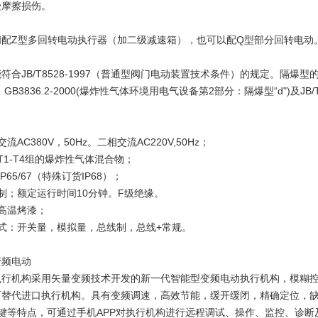
受摩擦损伤。
阀配Z型多回转电动执行器（加二级减速箱），也可以配Q型部分回转电动
合JB/T8528-1997（普通型阀门电动装置技术条件）的规定。隔爆型的
GB3836.2-2000(爆炸性气体环境用电气设备第2部分：隔爆型“d")及J
AC380V，50Hz。二相交流AC220V,50Hz；
T1-T4组的爆炸性气体混合物；
P65/67（特殊订货IP68）；
制；额定运行时间10分钟。F级绝缘。
高温烤漆；
式：开关量，模拟量，总线制，总线+常规。
变频电动
执行机构采用矢量变频技术开发的新一代智能型变频电动执行机构，模糊
替代进口执行机构。具有变频调速，高效节能，缓开缓闭，精确定位，缺相
按键等特点，可通过手机APP对执行机构进行远程调试、操作、监控、诊断