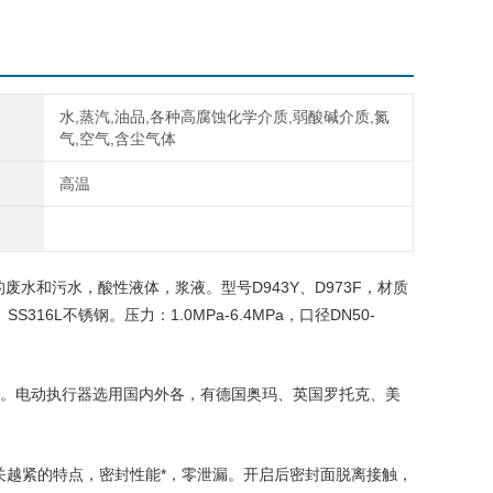
水,蒸汽,油品,各种高腐蚀化学介质,弱酸碱介质,氮
气,空气,含尘气体
高温
水和污水，酸性液体，浆液。型号D943Y、D973F，材质
、SS316L不锈钢。压力：1.0MPa-6.4MPa，口径DN50-
速。电动执行器选用国内外各，有德国奥玛、英国罗托克、美
关越紧的特点，密封性能*，零泄漏。开启后密封面脱离接触，