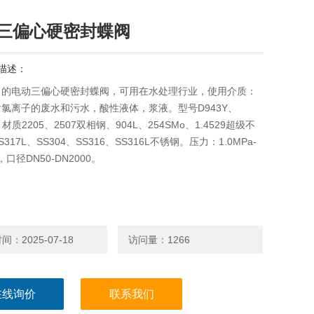
三偏心硬密封蝶阀
描述：
司的电动三偏心硬密封蝶阀，可用在水处理行业，使用介质：
氯离子的废水和污水，酸性液体，浆液。型号D943Y、
，材质2205、2507双相钢、904L、254SMo、1.4529超级不
317L、SS304、SS316、SS316L不锈钢。压力：1.0MPa-
a，口径DN50-DN2000。
：2025-07-18
访问量：1266
在线询价
联系我们