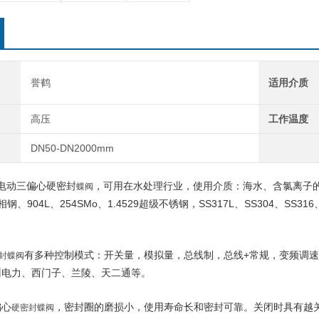
誉鹤
适用介质
高压
工作温度
DN50-DN2000mm
电动三偏心硬密封
，可用在水处理行业，使用介质：海水、含氯离子的废
蝶阀
双相钢、904L、254SMo、1.4529超级不锈钢，SS317L、SS304、SS316
有多种控制模式：开关量，模拟量，总线制，总线+常规，变频调
封蝶阀
州电力、西门子、兰陵、天二通等。
偏心
，密封圈的磨损小，使用寿命长和密封可靠。关闭时具有越
硬密封蝶阀