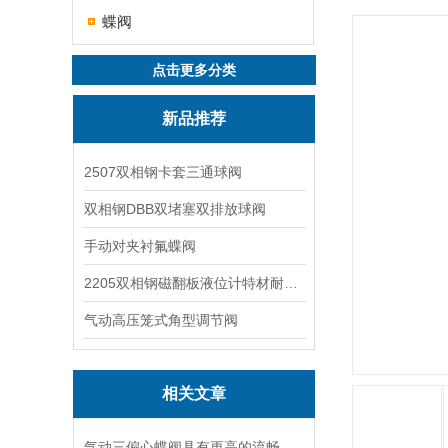
蝶阀
点击更多分类
新品推荐
2507双相钢卡套三通球阀
双相钢DBB双堵塞双排放球阀
手动对夹衬氟蝶阀
2205双相钢磁翻板液位计特材耐腐蚀阀门
气动高压笼式角型调节阀
相关文章
气动三偏心蝶阀具有更高的流畅性和耐用性