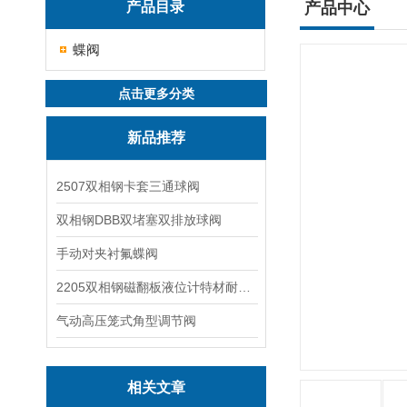
产品目录
产品中心
蝶阀
点击更多分类
新品推荐
2507双相钢卡套三通球阀
双相钢DBB双堵塞双排放球阀
手动对夹衬氟蝶阀
2205双相钢磁翻板液位计特材耐腐蚀阀门
气动高压笼式角型调节阀
相关文章