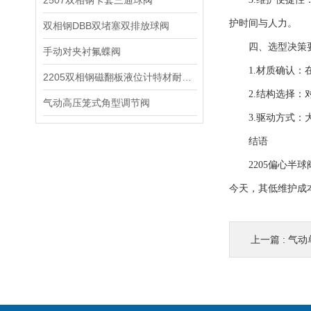
2507双相钢卡套三通球阀
护时间与人力。
双相钢DBB双堵塞双排放球阀
四、选型决策
手动对夹衬氟蝶阀
1.材质确认：在含
2205双相钢磁翻板液位计特材耐腐蚀阀门
2.结构选择：对
气动高压笼式角型调节阀
3.驱动方式：大
结语
2205偏心半球
今天，其低维护成
上一篇 :
气动