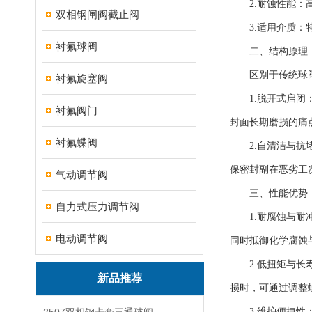
2.耐蚀性能：高铬
双相钢闸阀截止阀
3.适用介质：特
衬氟球阀
二、结构原理：偏
区别于传统球阀，
衬氟旋塞阀
1.脱开式启闭：
衬氟阀门
封面长期磨损的痛
衬氟蝶阀
2.自清洁与抗堵
保密封副在恶劣工
气动调节阀
三、性能优势：
自力式压力调节阀
1.耐腐蚀与耐冲
电动调节阀
同时抵御化学腐蚀
2.低扭矩与长寿
新品推荐
损时，可通过调整
3.维护便捷性：