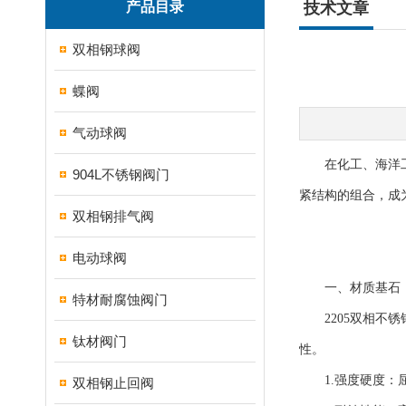
产品目录
技术文章
双相钢球阀
蝶阀
气动球阀
在化工、海洋工程
904L不锈钢阀门
紧结构的组合，成
双相钢排气阀
电动球阀
一、材质基石：2
特材耐腐蚀阀门
2205双相不锈钢
钛材阀门
性。
1.强度硬度：屈服
双相钢止回阀