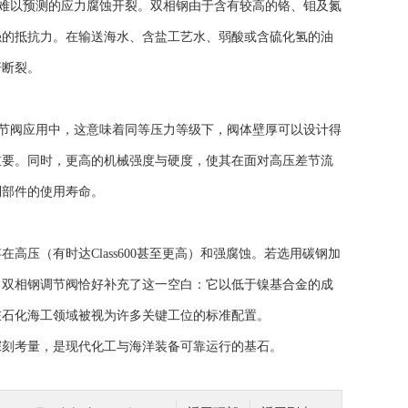
发难以预测的应力腐蚀开裂。双相钢由于含有较高的铬、钼及氮
强的抵抗力。在输送海水、含盐工艺水、弱酸或含硫化氢的油
杆断裂。
调节阀应用中，这意味着同等压力等级下，阀体壁厚可以设计得
重要。同时，更高的机械强度与硬度，使其在面对高压差节流
制部件的使用寿命。
（有时达Class600甚至更高）和强腐蚀。若选用碳钢加
。双相钢调节阀恰好补充了这一空白：它以低于镍基合金的成
在石化海工领域被视为许多关键工位的标准配置。
刻考量，是现代化工与海洋装备可靠运行的基石。