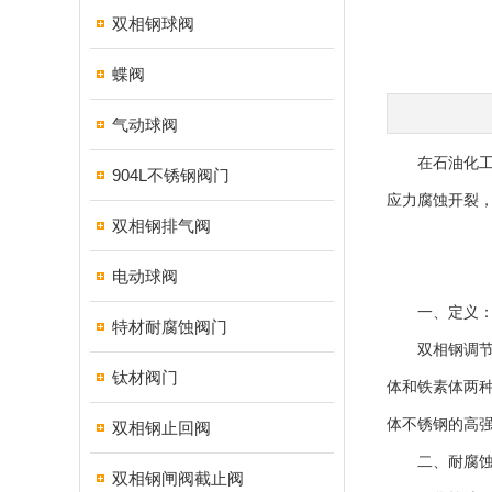
双相钢球阀
蝶阀
气动球阀
在石油化工炼
904L不锈钢阀门
应力腐蚀开裂
双相钢排气阀
电动球阀
一、定义：奥
特材耐腐蚀阀门
双相钢调节阀
钛材阀门
体和铁素体两
体不锈钢的高强
双相钢止回阀
二、耐腐蚀：
双相钢闸阀截止阀