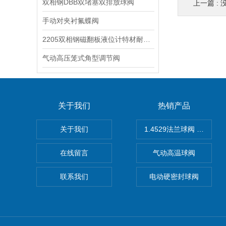
双相钢DBB双堵塞双排放球阀
上一篇 : 
手动对夹衬氟蝶阀
2205双相钢磁翻板液位计特材耐腐蚀阀门
气动高压笼式角型调节阀
关于我们
热销产品
关于我们
1.4529法兰球阀 不锈钢
在线留言
气动高温球阀
联系我们
电动硬密封球阀