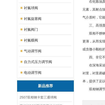
石化炼油及海
衬氟球阀
元素，其耐点
气介质时，它
衬氟旋塞阀
三、高强度：
衬氟阀门
双相不锈钢的
衬氟蝶阀
更薄，从而实
或含微小颗粒
气动调节阀
四、非它不
自力式压力调节阀
在深海采油树、
电动调节阀
衬里，衬里易
本，提供了足
新品推荐
双相钢调节阀
2507双相钢卡套三通球阀