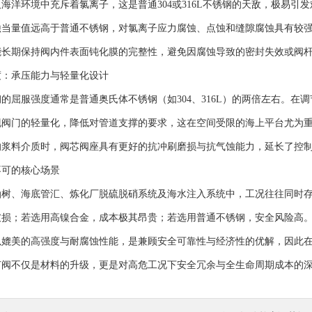
洋环境中充斥着氯离子，这是普通304或316L不锈钢的天敌，极易引
蚀当量值远高于普通不锈钢，对氯离子应力腐蚀、点蚀和缝隙腐蚀具有较
能长期保持阀内件表面钝化膜的完整性，避免因腐蚀导致的密封失效或阀
承压能力与轻量化设计
屈服强度通常是普通奥氏体不锈钢（如304、316L）的两倍左右。在
现阀门的轻量化，降低对管道支撑的要求，这在空间受限的海上平台尤为
的浆料介质时，阀芯阀座具有更好的抗冲刷磨损与抗气蚀能力，延长了控
可的核心场景
海底管汇、炼化厂脱硫脱硝系统及海水注入系统中，工况往往同时存在高压
破损；若选用高镍合金，成本极其昂贵；若选用普通不锈钢，安全风险高
以媲美的高强度与耐腐蚀性能，是兼顾安全可靠性与经济性的优解，因此
不仅是材料的升级，更是对高危工况下安全冗余与全生命周期成本的深