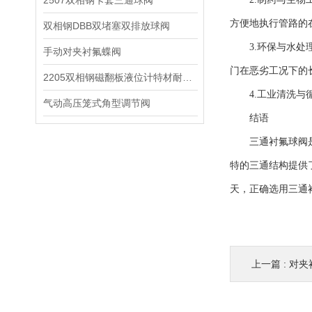
2507双相钢卡套三通球阀
方便地执行管路的
双相钢DBB双堵塞双排放球阀
3.环保与水处理
手动对夹衬氟蝶阀
门在恶劣工况下的
2205双相钢磁翻板液位计特材耐腐蚀阀门
4.工业清洗与循
气动高压笼式角型调节阀
结语
三通衬氟球阀是现
特的三通结构提供
天，正确选用三通
上一篇 :
对夹