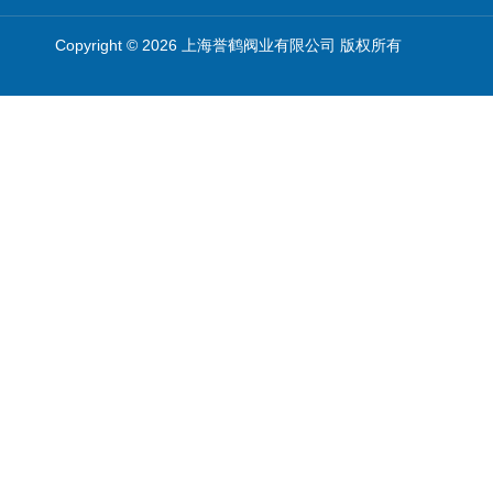
Copyright © 2026 上海誉鹤阀业有限公司 版权所有