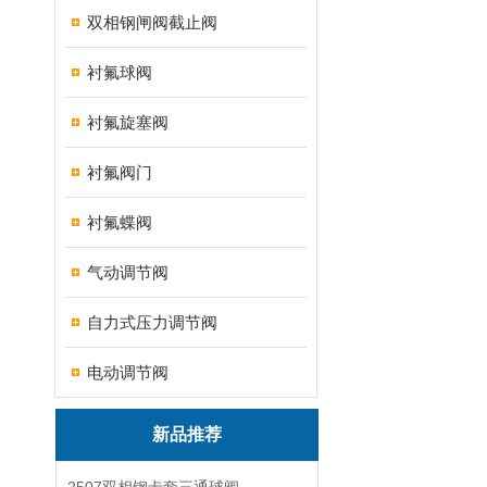
双相钢闸阀截止阀
衬氟球阀
衬氟旋塞阀
衬氟阀门
衬氟蝶阀
气动调节阀
自力式压力调节阀
电动调节阀
新品推荐