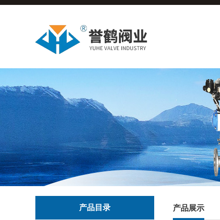
产品目录
产品展示