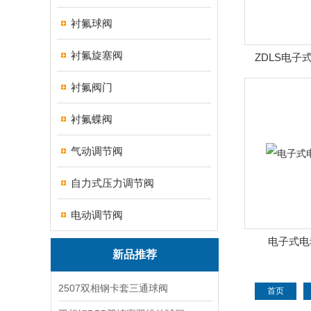
衬氟球阀
衬氟旋塞阀
ZDLS电子
衬氟阀门
衬氟蝶阀
气动调节阀
自力式压力调节阀
电动调节阀
电子式电
新品推荐
2507双相钢卡套三通球阀
首页