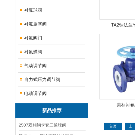
衬氟球阀
衬氟旋塞阀
TA2钛法兰
衬氟阀门
衬氟蝶阀
气动调节阀
自力式压力调节阀
电动调节阀
美标衬氟
新品推荐
2507双相钢卡套三通球阀
首页
上