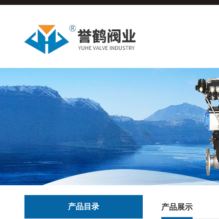
产品目录
产品展示